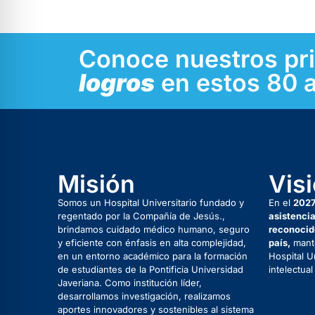
Conoce nuestros pr
logros
en estos 80 a
Misión
Vis
Somos un Hospital Universitario fundado y
En el
202
regentado por la Compañía de Jesús.,
asistenci
brindamos cuidado médico humano, seguro
reconocido
y eficiente con énfasis en alta complejidad,
país,
mante
en un entorno académico para la formación
Hospital U
de estudiantes de la Pontificia Universidad
intelectual
Javeriana. Como institución líder,
desarrollamos investigación, realizamos
aportes innovadores y sostenibles al sistema