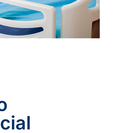
o
cial