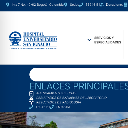
Kra 7 No. 40-62 Bogotá, Colombia
Sedes
1 5946161
Donaciones
SERVICIOS Y
ESPECIALIDADES
ENLACES PRINCIPALE
AGENDAMIENTO DE CITAS
RESULTADOS DE EXÁMENES DE LABORATORIO
RESULTADOS DE RADIOLOGÍA
1 5946161
1 5946161