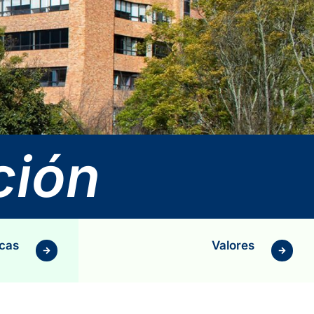
ción
icas
Valores