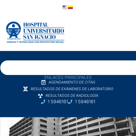
ENLACES PRINCIPALES
AGENDAMIENTO DE CITAS
RESULTADOS DE EXÁMENES DE LABORATORIO
RESULTADOS DE RADIOLOGÍA
1 5946161
1 5946161